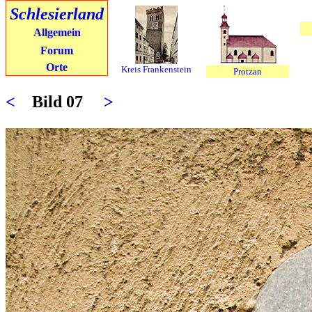
Schlesierland
Allgemein
Forum
Orte
Kreis Frankenstein
Protzan
<
Bild 07
>