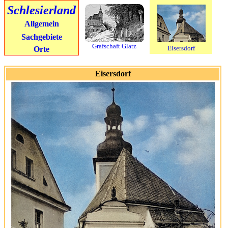
Schlesierland
Allgemein
Sachgebiete
Grafschaft Glatz
Eisersdorf
Orte
Eisersdorf