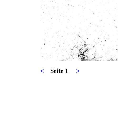
<
Seite 1
>